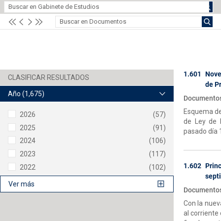
1.601
Nove
de P
Año
(1,675)
Documentos-
Esquema de 
2026
(57)
de Ley de 
2025
(91)
pasado día 
2024
(106)
2023
(117)
1.602
Prin
2022
(102)
sept
Ver más
Documentos-
Con la nueva
al corriente