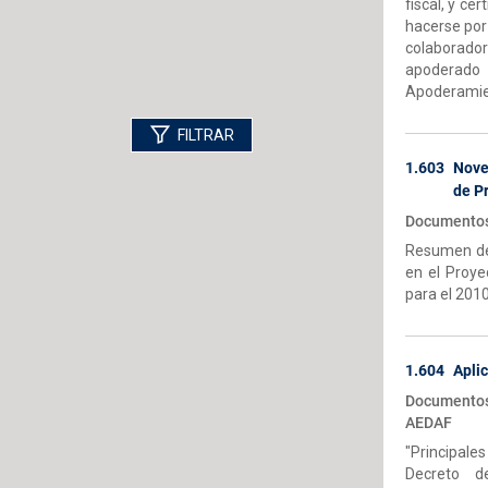
fiscal, y ce
hacerse por 
colaborado
apoderad
Apoderamie
FILTRAR
1.603
Nove
de P
Documentos-
Resumen de 
en el Proye
para el 201
1.604
Aplic
Documentos
AEDAF
"Principal
Decreto d