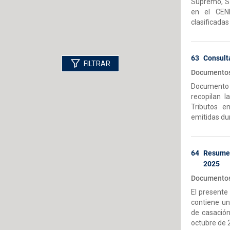
Supremo, Sa
en el CEN
clasificadas
63
Consult
FILTRAR
Documentos-
Documento e
recopilan l
Tributos e
emitidas du
64
Resumen
2025
Documentos-
El presente
contiene un
de casación
octubre de 