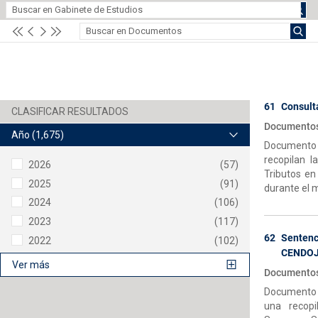
61
Consult
Documentos-
Año
(1,675)
Documento e
recopilan l
2026
(57)
Tributos en
2025
(91)
durante el 
2024
(106)
2023
(117)
62
Senten
2022
(102)
CENDOJ
Ver más
Documentos-
Documento e
una recopi