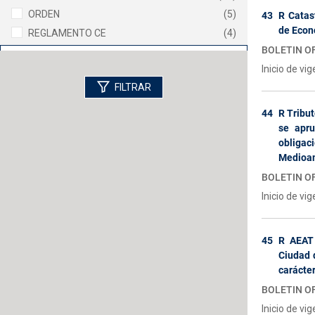
ORDEN
(5)
43
R Catas
de Econ
REGLAMENTO CE
(4)
BOLETIN OF
Ver más
Inicio de vi
FILTRAR
44
R Tribut
se apru
obliga
Medioam
BOLETIN O
Inicio de vi
45
R AEAT 
Ciudad 
carácter
BOLETIN OF
Inicio de vi