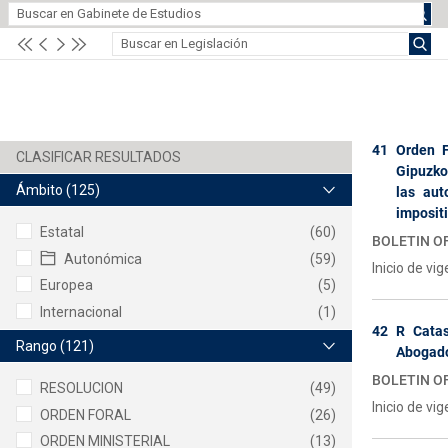
41
Orden F
Gipuzko
Ámbito
(125)
las aut
impositi
Estatal
(60)
BOLETIN OF
Autonómica
(59)
Inicio de vi
Europea
(5)
Internacional
(1)
42
R Catas
Rango
(121)
Abogado
BOLETIN OF
RESOLUCION
(49)
Inicio de vi
ORDEN FORAL
(26)
ORDEN MINISTERIAL
(13)