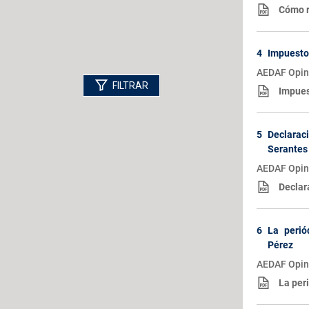
Cómo re
4
Impuestos
AEDAF Opina
FILTRAR
Impues
5
Declarac
Serantes
AEDAF Opina
Declar
6
La perió
Pérez
AEDAF Opin
La per