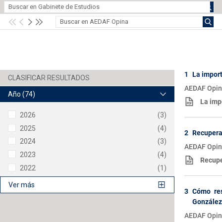
1
La impor
AEDAF Opin
Año
(74)
La imp
2026
(3)
2025
(4)
2
Recupera
2024
(3)
AEDAF Opina
2023
(4)
Recupe
2022
(1)
Ver más
3
Cómo res
González
AEDAF Opina