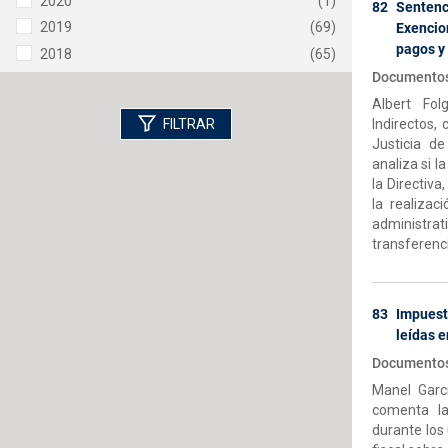
2020
(1)
82
Senten
2019
(69)
Exencio
pagos y
2018
(65)
Documentos
2017
(60)
Albert Fo
2016
(61)
FILTRAR
Indirectos,
Ver más
Justicia d
analiza si l
la Directiva
la realizac
administrat
transferenci
83
Impuesto
leídas 
Documentos
Manel Garc
comenta la
durante los