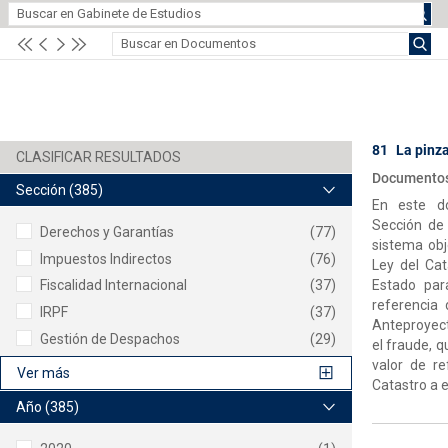
81
La pinza
Documentos
Sección
(385)
En este d
Sección de 
Derechos y Garantías
(77)
sistema obj
Impuestos Indirectos
(76)
Ley del Cat
Estado par
Fiscalidad Internacional
(37)
referencia 
IRPF
(37)
Anteproyect
Gestión de Despachos
(29)
el fraude, 
valor de re
Ver más
Catastro a e
Año
(385)